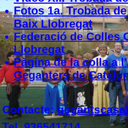
Fotos 1a. Trobada de 
Baix Llobregat
Federació de Colles 
Llobregat
Pàgina de la colla a 
Geganters de Catalu
Contacte:
gegantscasa
Tel. 936541714